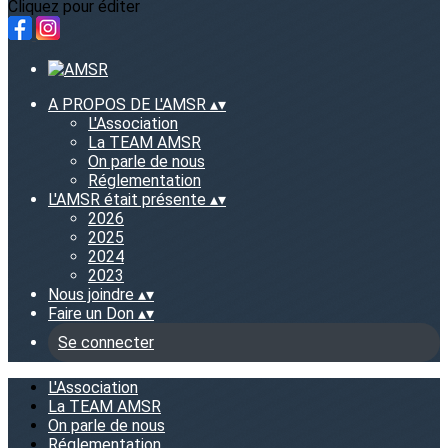
Cliquez pour éditer
A PROPOS DE L'AMSR
▴
▾
L'Association
La TEAM AMSR
On parle de nous
Réglementation
L'AMSR était présente
▴
▾
2026
2025
2024
2023
Nous joindre
▴
▾
Faire un Don
▴
▾
Se connecter
L'Association
La TEAM AMSR
On parle de nous
Réglementation