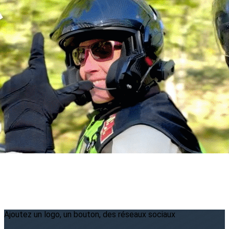
Menu
<
>
2026
2025
2024
2023
?>
Images de la page d'accueil
Cliquez pour éditer
Ajoutez un logo, un bouton, des réseaux sociaux