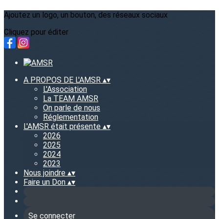
Ajoutez un logo, un bouton, des réseaux sociaux
Cliquez pour éditer
A PROPOS DE L'AMSR
▴
▾
L'Association
La TEAM AMSR
On parle de nous
Réglementation
L'AMSR était présente
▴
▾
2026
2025
2024
2023
Nous joindre
▴
▾
Faire un Don
▴
▾
Se connecter