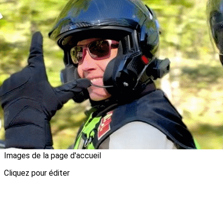
Exporter les lignes sélectionnées
Exporter toutes les colonnes
Exporter uniquement les colonnes affichées
Menu
<
>
2026
2025
2024
2023
?>
Images de la page d'accueil
Cliquez pour éditer