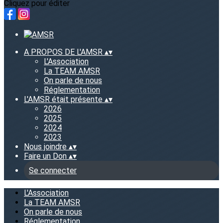
Cliquez pour éditer
A PROPOS DE L'AMSR
▴
▾
L'Association
La TEAM AMSR
On parle de nous
Réglementation
L'AMSR était présente
▴
▾
2026
2025
2024
2023
Nous joindre
▴
▾
Faire un Don
▴
▾
Se connecter
L'Association
La TEAM AMSR
On parle de nous
Réglementation