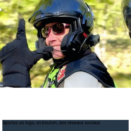
Menu
<
>
2026
2025
2024
2023
?>
Images de la page d'accueil
Cliquez pour éditer
Ajoutez un logo, un bouton, des réseaux sociaux