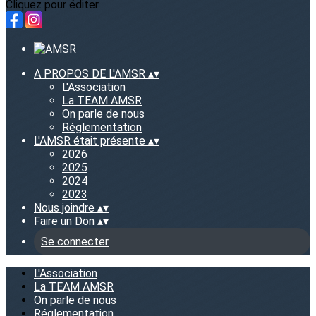
Cliquez pour éditer
A PROPOS DE L'AMSR
▴
▾
L'Association
La TEAM AMSR
On parle de nous
Réglementation
L'AMSR était présente
▴
▾
2026
2025
2024
2023
Nous joindre
▴
▾
Faire un Don
▴
▾
Se connecter
L'Association
La TEAM AMSR
On parle de nous
Réglementation