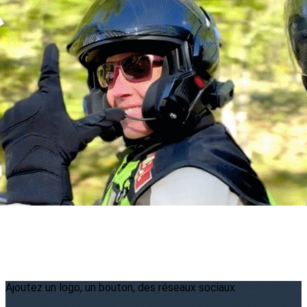
Menu
<
>
2026
2025
2024
2023
?>
Images de la page d'accueil
Cliquez pour éditer
Ajoutez un logo, un bouton, des réseaux sociaux