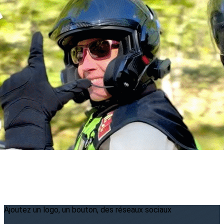
Menu
<
>
2026
2025
2024
2023
?>
Images de la page d'accueil
Cliquez pour éditer
Ajoutez un logo, un bouton, des réseaux sociaux