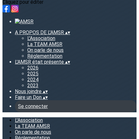
Cliquez pour éditer
A PROPOS DE L'AMSR
▴
▾
L'Association
La TEAM AMSR
On parle de nous
Réglementation
L'AMSR était présente
▴
▾
2026
2025
2024
2023
Nous joindre
▴
▾
Faire un Don
▴
▾
Se connecter
L'Association
La TEAM AMSR
On parle de nous
Réglementation