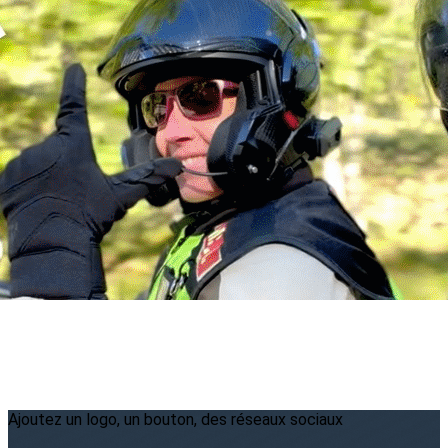
Menu
<
>
2026
2025
2024
2023
?>
Images de la page d'accueil
Cliquez pour éditer
Ajoutez un logo, un bouton, des réseaux sociaux