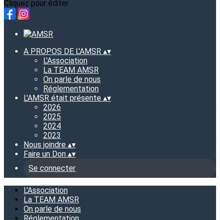
Cliquez pour éditer
A PROPOS DE L'AMSR
▴
▾
L'Association
La TEAM AMSR
On parle de nous
Réglementation
L'AMSR était présente
▴
▾
2026
2025
2024
2023
Nous joindre
▴
▾
Faire un Don
▴
▾
Se connecter
L'Association
La TEAM AMSR
On parle de nous
Réglementation