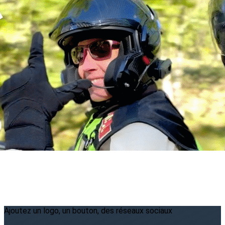
Menu
<
>
2026
2025
2024
2023
?>
Images de la page d'accueil
Cliquez pour éditer
Ajoutez un logo, un bouton, des réseaux sociaux