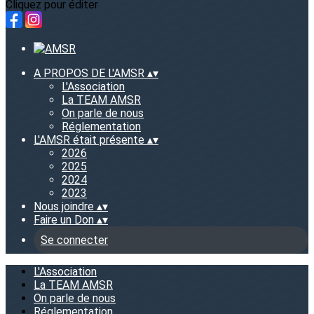
Cliquez pour éditer
A PROPOS DE L'AMSR
▴
▾
L'Association
La TEAM AMSR
On parle de nous
Réglementation
L'AMSR était présente
▴
▾
2026
2025
2024
2023
Nous joindre
▴
▾
Faire un Don
▴
▾
Se connecter
L'Association
La TEAM AMSR
On parle de nous
Réglementation