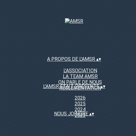
A PROPOS DE L'AMSR
▴
▾
L'ASSOCIATION
LA TEAM AMSR
ON PARLE DE NOUS
L'AMSR ÉTAIT PRÉSENTE
▴
▾
RÉGLEMENTATION
2026
2025
2024
NOUS JOINDRE
▴
▾
2023