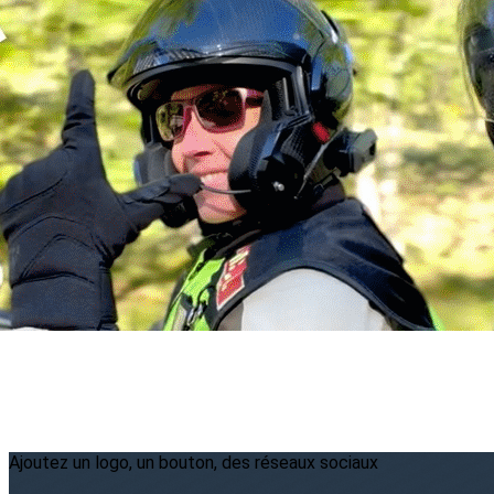
Menu
<
>
2026
2025
2024
2023
?>
Images de la page d'accueil
Cliquez pour éditer
Ajoutez un logo, un bouton, des réseaux sociaux