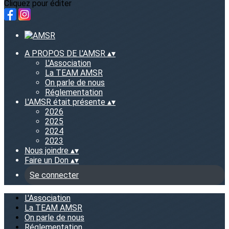
Cliquez pour éditer
A PROPOS DE L'AMSR
▴
▾
L'Association
La TEAM AMSR
On parle de nous
Réglementation
L'AMSR était présente
▴
▾
2026
2025
2024
2023
Nous joindre
▴
▾
Faire un Don
▴
▾
Se connecter
L'Association
La TEAM AMSR
On parle de nous
Réglementation