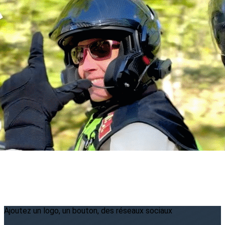
Menu
<
>
2026
2025
2024
2023
?>
Images de la page d'accueil
Cliquez pour éditer
Ajoutez un logo, un bouton, des réseaux sociaux