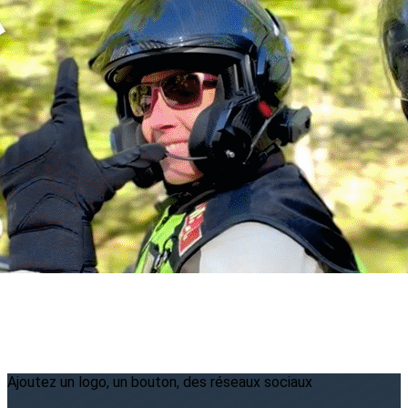
Menu
<
>
2026
2025
2024
2023
?>
Images de la page d'accueil
Cliquez pour éditer
Ajoutez un logo, un bouton, des réseaux sociaux