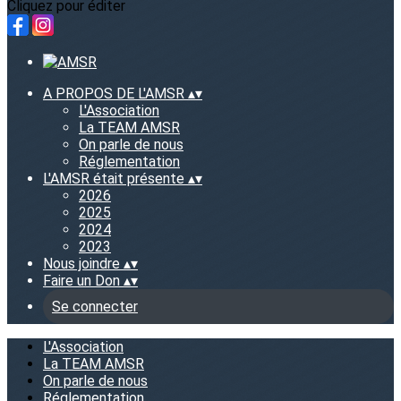
Cliquez pour éditer
A PROPOS DE L'AMSR
▴
▾
L'Association
La TEAM AMSR
On parle de nous
Réglementation
L'AMSR était présente
▴
▾
2026
2025
2024
2023
Nous joindre
▴
▾
Faire un Don
▴
▾
Se connecter
L'Association
La TEAM AMSR
On parle de nous
Réglementation