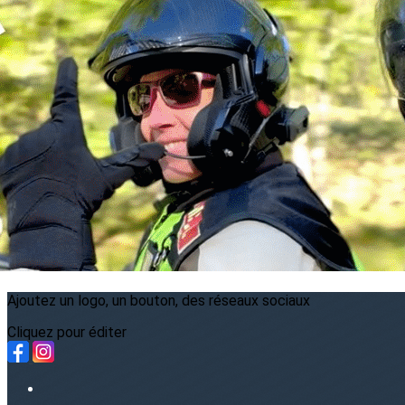
Exporter les lignes sélectionnées
Exporter toutes les colonnes
Exporter uniquement les colonnes affichées
Menu
?>
Images de la page d'accueil
Cliquez pour éditer
Ajoutez un logo, un bouton, des réseaux sociaux
Cliquez pour éditer