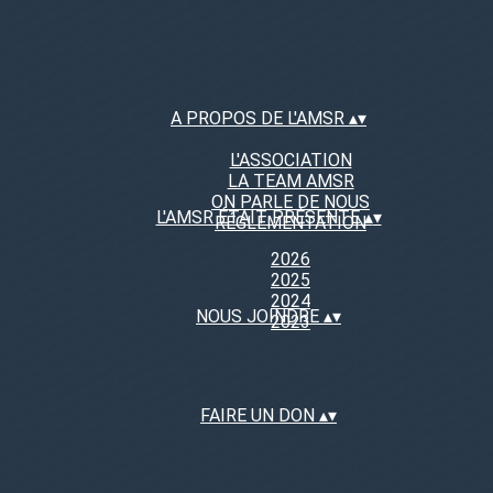
A PROPOS DE L'AMSR
▴
▾
L'ASSOCIATION
LA TEAM AMSR
ON PARLE DE NOUS
L'AMSR ÉTAIT PRÉSENTE
▴
▾
RÉGLEMENTATION
2026
2025
2024
NOUS JOINDRE
▴
▾
2023
FAIRE UN DON
▴
▾