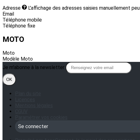
Adresse
L'affichage des adresses saisies manuellement peut
Email
Téléphone mobile
Téléphone fixe
MOTO
Moto
Modèle Moto
Je m'abonne à la newsletter
OK
Plan du site
Licences
Mentions légales
CGUV
Paramétrer vos cookies
Se connecter